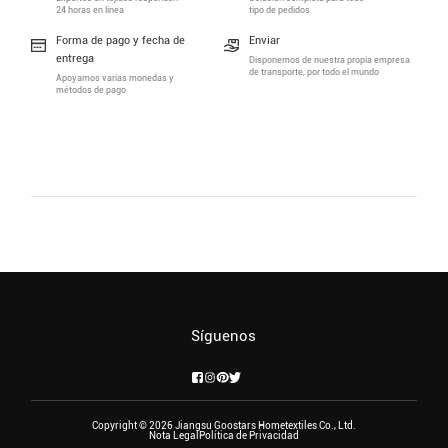
24 horas en línea
tipo de pedidos
Forma de pago y fecha de
Enviar
entrega
Disponemos de nuestra propia empresa
de transporte, por todo el mundo
Apoyamos varias monedas y
métodos de pago
Síguenos
Copyright © 2026 Jiangsu Goostars Hometextiles Co., Ltd.
Nota Legal
Política de Privacidad