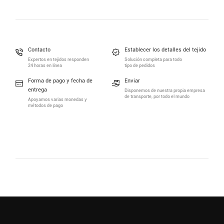
Contacto
Establecer los detalles del tejido
Expertos en tejidos responden
Solución completa para todo
24 horas en línea
tipo de pedidos
Forma de pago y fecha de
Enviar
entrega
Disponemos de nuestra propia empresa
de transporte, por todo el mundo
Apoyamos varias monedas y
métodos de pago