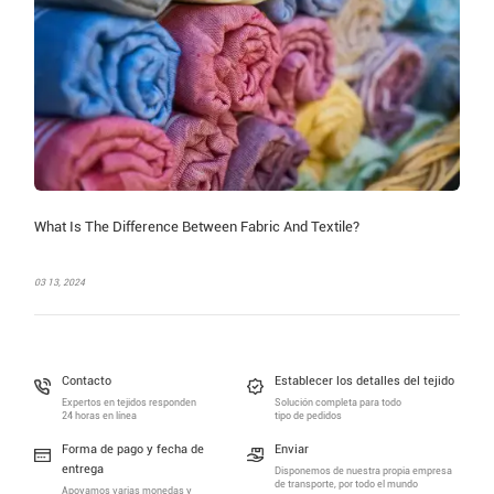
What Is The Difference Between Fabric And Textile?
03 13, 2024
Contacto
Establecer los detalles del tejido
Expertos en tejidos responden
Solución completa para todo
24 horas en línea
tipo de pedidos
Forma de pago y fecha de
Enviar
entrega
Disponemos de nuestra propia empresa
de transporte, por todo el mundo
Apoyamos varias monedas y