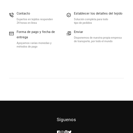
Contacto
Establecer los detalles del tejido
Expertos en tejidos responden
Solución completa para todo
24 horas en línea
tipo de pedidos
Forma de pago y fecha de
Enviar
entrega
Disponemos de nuestra propia empresa
de transporte, por todo el mundo
Apoyamos varias monedas y
métodos de pago
Síguenos