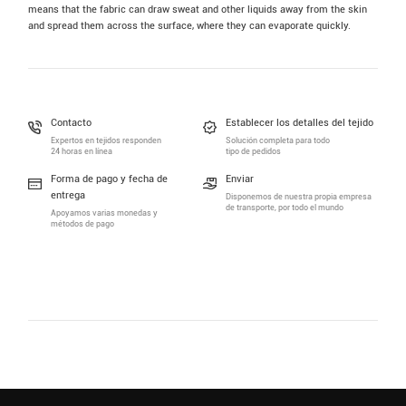
means that the fabric can draw sweat and other liquids away from the skin
and spread them across the surface, where they can evaporate quickly.
Contacto
Establecer los detalles del tejido
Expertos en tejidos responden
Solución completa para todo
24 horas en línea
tipo de pedidos
Forma de pago y fecha de
Enviar
entrega
Disponemos de nuestra propia empresa
de transporte, por todo el mundo
Apoyamos varias monedas y
métodos de pago