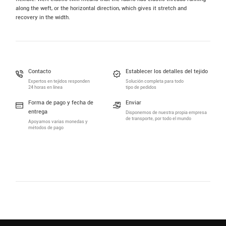
along the weft, or the horizontal direction, which gives it stretch and
recovery in the width.
Contacto
Establecer los detalles del tejido
Expertos en tejidos responden
Solución completa para todo
24 horas en línea
tipo de pedidos
Forma de pago y fecha de
Enviar
entrega
Disponemos de nuestra propia empresa
de transporte, por todo el mundo
Apoyamos varias monedas y
métodos de pago