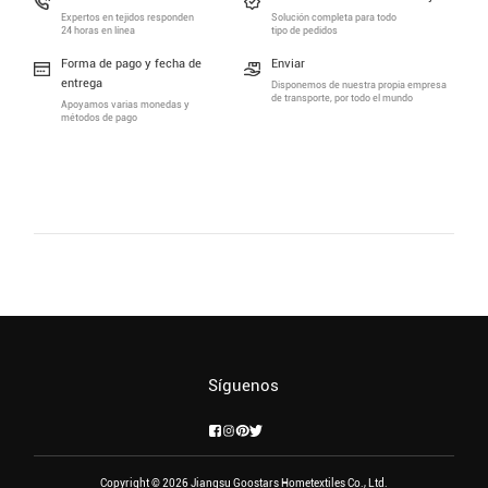
Expertos en tejidos responden
Solución completa para todo
24 horas en línea
tipo de pedidos
Forma de pago y fecha de
Enviar
entrega
Disponemos de nuestra propia empresa
de transporte, por todo el mundo
Apoyamos varias monedas y
métodos de pago
Síguenos
Copyright © 2026 Jiangsu Goostars Hometextiles Co., Ltd.