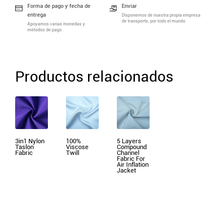
Forma de pago y fecha de
Enviar
entrega
Disponemos de nuestra propia empresa
de transporte, por todo el mundo
Apoyamos varias monedas y
métodos de pago
Productos relacionados
3in1 Nylon
100%
5 Layers
Taslon
Viscose
Compound
Fabric
Twill
Channel
Fabric For
Air Inflation
Jacket