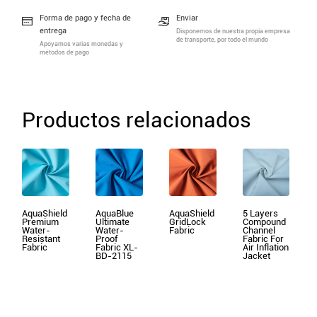
Forma de pago y fecha de
Enviar
entrega
Disponemos de nuestra propia empresa
de transporte, por todo el mundo
Apoyamos varias monedas y
métodos de pago
Productos relacionados
AquaShield
AquaBlue
AquaShield
5 Layers
Premium
Ultimate
GridLock
Compound
Water-
Water-
Fabric
Channel
Resistant
Proof
Fabric For
Fabric
Fabric XL-
Air Inflation
BD-2115
Jacket