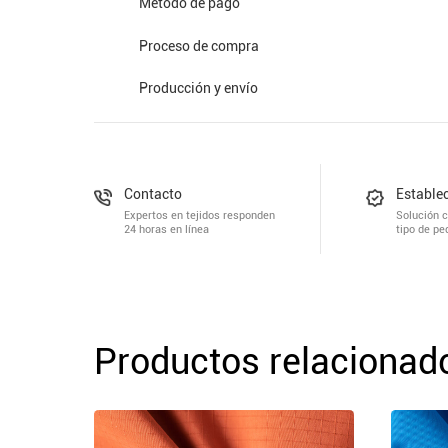
Método de pago
Proceso de compra
Producción y envío
Contacto
Establec
Expertos en tejidos responden
Solución 
24 horas en línea
tipo de pe
Productos relacionad