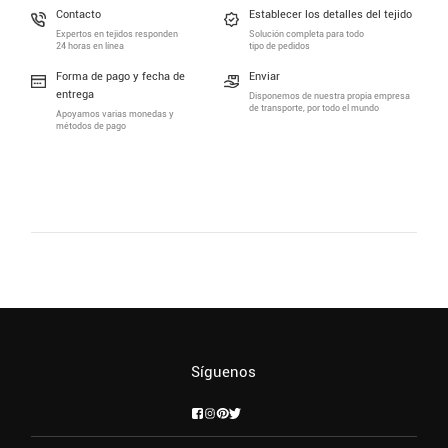
Contacto
Establecer los detalles del tejido
Expertos en tejidos responden
Solución completa para todo
24 horas en línea
tipo de pedidos
Forma de pago y fecha de
Enviar
entrega
Disponemos de nuestra propia empresa
de transporte, por todo el mundo
Apoyamos varias monedas y
métodos de pago
Síguenos